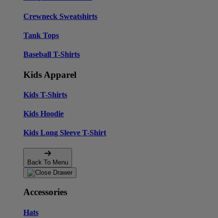
Crewneck Sweatshirts
Tank Tops
Baseball T-Shirts
Kids Apparel
Kids T-Shirts
Kids Hoodie
Kids Long Sleeve T-Shirt
Back To Menu
Accessories
Hats