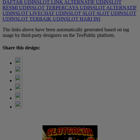
DAFTAR
UDINSLOT LINK ALTERNATIF
UDINSLOT
RESMI
UDINSLOT TERPERCAYA
UDINSLOT ALTERNATIF
UDINSLOT LIVECHAT
UDINSLOT SLOT
SLOT UDINSLOT
UDINSLOT TERBAIK
UDINSLOT HARI INI
The links above have been automatically generated based on tag
usage by third-party designers on the TeePublic platform.
Share this design: