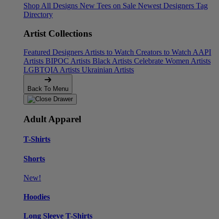
Shop All Designs
New Tees on Sale
Newest Designers
Tag
Directory
Artist Collections
Featured Designers
Artists to Watch
Creators to Watch
AAPI
Artists
BIPOC Artists
Black Artists
Celebrate Women Artists
LGBTQIA Artists
Ukrainian Artists
Back To Menu
Adult Apparel
T-Shirts
Shorts
New!
Hoodies
Long Sleeve T-Shirts