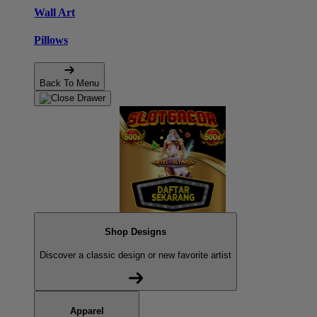
Wall Art
Pillows
Back To Menu
Shop Designs
Discover a classic design or new favorite artist
Apparel