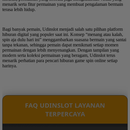
menarik serta fitur permainan yang membuat pengalaman bermain
terasa lebih hidup.
Bagi banyak pemain, Udinslot menjadi salah satu pilihan platform
hiburan digital yang populer saat ini. Konsep “menang atau kalah,
spin aja dulu hari ini” menggambarkan suasana bermain yang santai
tanpa tekanan, sehingga pemain dapat menikmati setiap momen
permainan dengan lebih menyenangkan. Dengan tampilan yang
modern serta koleksi permainan yang beragam, Udinslot terus
menarik perhatian para pencari hiburan game spin online setiap
harinya.
FAQ UDINSLOT LAYANAN
TERPERCAYA