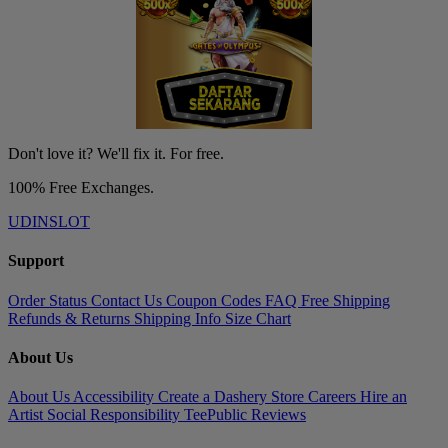
Don't love it? We'll fix it. For free.
100% Free Exchanges.
UDINSLOT
Support
Order Status
Contact Us
Coupon Codes
FAQ
Free Shipping
Refunds & Returns
Shipping Info
Size Chart
About Us
About Us
Accessibility
Create a Dashery Store
Careers
Hire an
Artist
Social Responsibility
TeePublic Reviews