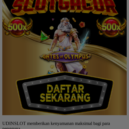
UDINSLOT memberikan kenyamanan maksimal bagi para
pengguna.