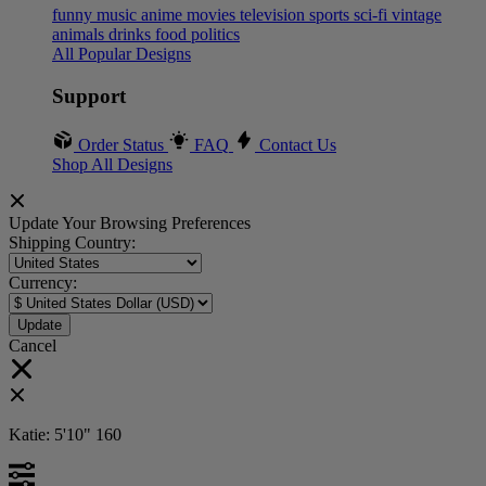
funny
music
anime
movies
television
sports
sci-fi
vintage
animals
drinks
food
politics
All Popular Designs
Support
Order Status
FAQ
Contact Us
Shop All Designs
Update Your Browsing Preferences
Shipping Country:
Currency:
Cancel
Katie:
5'10"
160