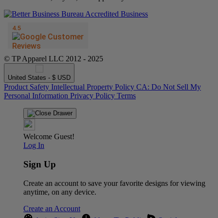
© TP Apparel LLC 2012 - 2025
United States - $ USD
Product Safety
Intellectual Property Policy
CA: Do Not Sell My
Personal Information
Privacy Policy
Terms
Welcome Guest!
Log In
Sign Up
Create an account to save your favorite designs for viewing
anytime, on any device.
Create an Account