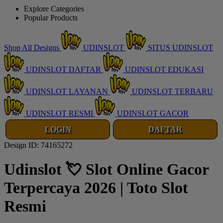
Explore Categories
Popular Products
Shop All Designs
UDINSLOT
SITUS UDINSLOT
UDINSLOT DAFTAR
UDINSLOT EDUKASI
UDINSLOT LAYANAN
UDINSLOT TERBARU
UDINSLOT RESMI
UDINSLOT GACOR
LOGIN
DAFTAR
Design ID: 74165272
Udinslot 💘 Slot Online Gacor
Terpercaya 2026 | Toto Slot
Resmi