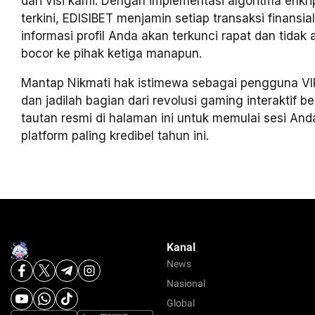
dari visi kami. Dengan implementasi algoritma enkri
terkini, EDISIBET menjamin setiap transaksi finansi
informasi profil Anda akan terkunci rapat dan tidak
bocor ke pihak ketiga manapun.
Mantap Nikmati hak istimewa sebagai pengguna VIP
dan jadilah bagian dari revolusi gaming interaktif b
tautan resmi di halaman ini untuk memulai sesi An
platform paling kredibel tahun ini.
Kanal
News
Nasional
Global