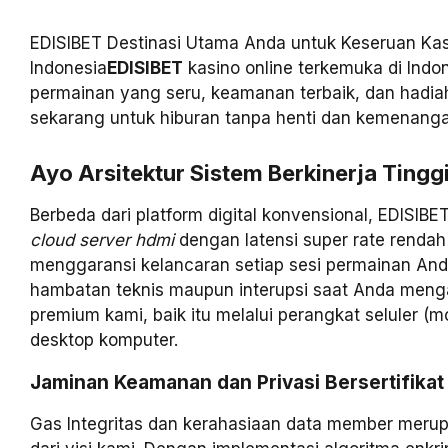
EDISIBET Destinasi Utama Anda untuk Keseruan Kasi
Indonesia
EDISIBET
kasino online terkemuka di Indon
permainan yang seru, keamanan terbaik, dan hadiah
sekarang untuk hiburan tanpa henti dan kemenanga
Ayo Arsitektur Sistem Berkinerja Ting
Berbeda dari platform digital konvensional, EDISIBE
cloud server hdmi
dengan latensi super rate renda
menggaransi kelancaran setiap sesi permainan Anda
hambatan teknis maupun interupsi saat Anda mengak
premium kami, baik itu melalui perangkat seluler (
desktop komputer.
Jaminan Keamanan dan Privasi Bersertifikat
Gas Integritas dan kerahasiaan data member merup